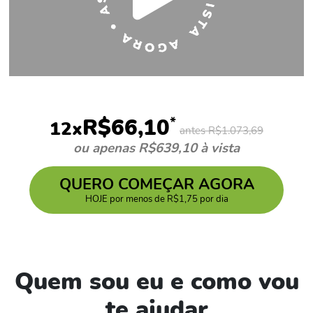
*
R$66,10
12x
antes R$1.073,69
ou apenas R$639,10 à vista
QUERO COMEÇAR AGORA
HOJE por menos de R$1,75 por dia
Quem sou eu e como vou
te ajudar