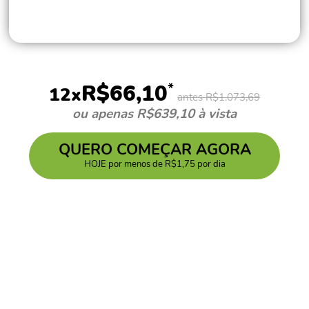
*
R$66,10
12x
antes R$1.073,69
ou apenas R$639,10 à vista
QUERO COMEÇAR AGORA
HOJE por menos de R$1,75 por dia
O QUE VOCÊ VAI
APRENDER