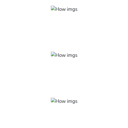
Básico ao avançado
Explore as infinitas possibilidades de ferramentas e
funções que o Excel possui, saia do nível iniciante de
forma rápida e simples.
Gestão de qualidade
Aprenda diversos tipos de planilhas profissionais,
amplamente utilizadas por administradores, gestores e
outros executivos.
Conhecimento profissional
Saiba como inserir, localizar, filtrar, editar e proteger os
dados de planilhas, gráficos, tabelas e muito mais!