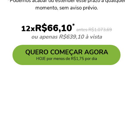
*Podemos acabar ou estender esse prazo a qualquer
momento, sem aviso prévio.
*
R$66,10
12x
antes R$1.073,69
ou apenas R$639,10 à vista
QUERO COMEÇAR AGORA
HOJE por menos de R$1,75 por dia
Com o que você pode
contar
Certificado de Conclusão