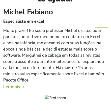
Michel Fabiano
Especialista em excel
Muito prazer! Eu sou o professor Michel e estou aqui
para te ajudar. Tive meu primeiro contato com Excel
ainda na infância, me encantei com suas funções, na
época ainda básicas, e decidi estudar mais sobre o
software. Mergulhei de cabeça em todas as revistas
sobre o assunto e durante muitos anos fui explorando
cada função da ferramenta. Há mais de 15 anos
ministro aulas especificamente sobre Excel e também
Pacote Office.
Ler mais
Se você já perdeu alguma oportunidade de emprego ou
de crescimento profissional por não saber como utilizar
planilhas, gráficos ou até mesmo um simples relatório,
saiba que você não está sozinho! Em todos esses anos,