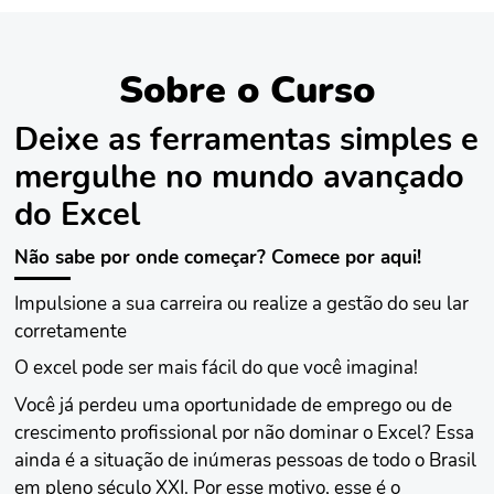
inúmeros de meus alunos tinham o mesmo problema
antes de conhecer o meu método. Então, fique
tranquilo(a)! Eu sei como conduzir você passo a passo
Sobre o Curso
para utilizar o máximo do que o Excel e outros
programas do Pacote Office tem a oferecer.
Deixe as ferramentas simples e
mergulhe no mundo avançado
do Excel
Não sabe por onde começar? Comece por aqui!
Impulsione a sua carreira ou realize a gestão do seu lar
corretamente
O excel pode ser mais fácil do que você imagina!
Você já perdeu uma oportunidade de emprego ou de
crescimento profissional por não dominar o Excel? Essa
ainda é a situação de inúmeras pessoas de todo o Brasil
em pleno século XXI. Por esse motivo, esse é o